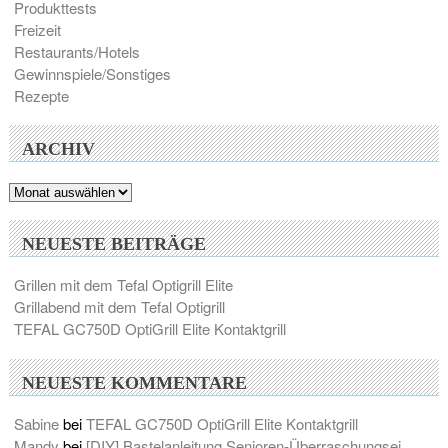
Produkttests
Freizeit
Restaurants/Hotels
Gewinnspiele/Sonstiges
Rezepte
ARCHIV
Archiv
NEUESTE BEITRÄGE
Grillen mit dem Tefal Optigrill Elite
Grillabend mit dem Tefal Optigrill
TEFAL GC750D OptiGrill Elite Kontaktgrill
NEUESTE KOMMENTARE
Sabine
bei
TEFAL GC750D OptiGrill Elite Kontaktgrill
Mandy
bei
[DIY] Bastelanleitung Senioren-Überraschungsei