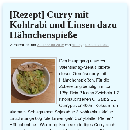
[Rezept] Curry mit
Kohlrabi und Linsen dazu
Hähnchenspieße
Veröffentlicht am
21. Februar 2015
von
Mandy
•
0 Kommentare
Den Hauptgang unseres
Valentinstag-Menüs bildete
dieses Gemüsecurry mit
Hähnchenspießen. Für die
Zubereitung benötigt ihr: ca.
125g Reis 2 kleine Zwiebeln 1-2
Knoblauchzehen Öl Salz 2 EL
Currypulver 400ml Kokosmilch -
alternativ Schlagsahne, Sojasahne 2 Kohlrabis 1 kleine
Lauchstange 60g rote Linsen getr. Curryblätter Pfeffer 1
Hähnchenbrust Wer mag, kann sein fertiges Curry auch