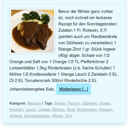
Bevor der Winter ganz vorbei
ist, noch schnell ein leckeres
Rezept für den Sonntagsbraten:
Zutaten 1 Fl. Rotwein, 0,7l
(perfekt auch um Restbestände
von Glühwein zu verarbeiten) 1
Stange Zimt 1 gr. Stück Ingwer
(40g) abger. Schale von 1/2
Orange und Saft von 1 Orange 1/2 TL Pfefferkörner 2
Lorbeerblätter 1,5kg Rinderbraten (z.b. flache Schulter) 1
Möhre 1/2 Knollensellerie 1 Stange Lauch 2 Zwiebeln 2 EL
Öl 2 EL Tomatenmark 500ml Rinderbrühe 2 EL
Johannisbeergelee Salz,
Weiterlesen [...]
Kategorie:
Rezepte
| Tags:
Braten
,
Fleisch
,
Glühwein
,
Ingwer
,
Karotten
,
Lauch
,
Lorbeer
,
Möhren
,
Rind
,
Rinterbraten
,
Rotwein
,
Sellerie
,
Sonntagsbraten
,
Winter
,
Zimt