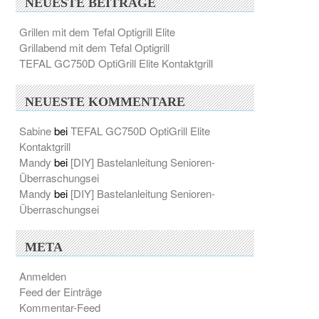
NEUESTE BEITRÄGE
Grillen mit dem Tefal Optigrill Elite
Grillabend mit dem Tefal Optigrill
TEFAL GC750D OptiGrill Elite Kontaktgrill
NEUESTE KOMMENTARE
Sabine
bei
TEFAL GC750D OptiGrill Elite
Kontaktgrill
Mandy
bei
[DIY] Bastelanleitung Senioren-
Überraschungsei
Mandy
bei
[DIY] Bastelanleitung Senioren-
Überraschungsei
META
Anmelden
Feed der Einträge
Kommentar-Feed