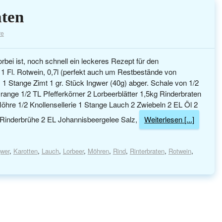
aten
re
rbei ist, noch schnell ein leckeres Rezept für den
1 Fl. Rotwein, 0,7l (perfekt auch um Restbestände von
 1 Stange Zimt 1 gr. Stück Ingwer (40g) abger. Schale von 1/2
ange 1/2 TL Pfefferkörner 2 Lorbeerblätter 1,5kg Rinderbraten
 Möhre 1/2 Knollensellerie 1 Stange Lauch 2 Zwiebeln 2 EL Öl 2
inderbrühe 2 EL Johannisbeergelee Salz,
Weiterlesen [...]
gwer
,
Karotten
,
Lauch
,
Lorbeer
,
Möhren
,
Rind
,
Rinterbraten
,
Rotwein
,