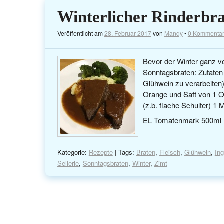
Winterlicher Rinderbr
Veröffentlicht am
28. Februar 2017
von
Mandy
•
0 Kommenta
Bevor der Winter ganz vo
Sonntagsbraten: Zutaten 
Glühwein zu verarbeiten)
Orange und Saft von 1 Or
(z.b. flache Schulter) 1
EL Tomatenmark 500ml R
Kategorie:
Rezepte
| Tags:
Braten
,
Fleisch
,
Glühwein
,
In
Sellerie
,
Sonntagsbraten
,
Winter
,
Zimt