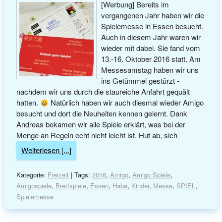
[Werbung] Bereits im
vergangenen Jahr haben wir die
Spielemesse in Essen besucht.
Auch in diesem Jahr waren wir
wieder mit dabei. Sie fand vom
13.-16. Oktober 2016 statt. Am
Messesamstag haben wir uns
ins Getümmel gestürzt -
nachdem wir uns durch die staureiche Anfahrt gequält
hatten.
Natürlich haben wir auch diesmal wieder Amigo
besucht und dort die Neuheiten kennen gelernt. Dank
Andreas bekamen wir alle Spiele erklärt, was bei der
Menge an Regeln echt nicht leicht ist. Hut ab, sich
Weiterlesen [...]
Kategorie:
Freizeit
| Tags:
2016
,
Amigo
,
Amigo Spiele
,
Amigospiele
,
Brettspiele
,
Essen
,
Haba
,
Kinder
,
Messe
,
SPIEL
,
Spielemesse