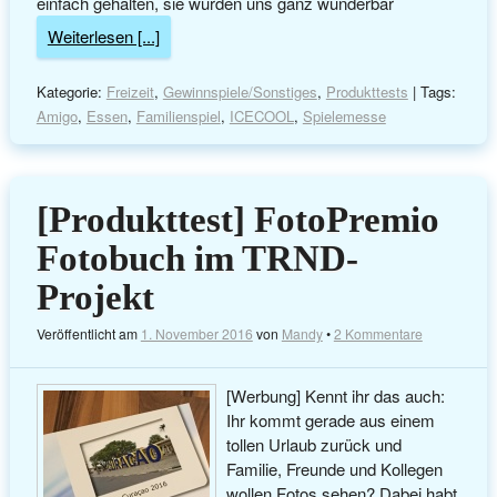
einfach gehalten, sie wurden uns ganz wunderbar
Weiterlesen [...]
Kategorie:
Freizeit
,
Gewinnspiele/Sonstiges
,
Produkttests
| Tags:
Amigo
,
Essen
,
Familienspiel
,
ICECOOL
,
Spielemesse
[Produkttest] FotoPremio
Fotobuch im TRND-
Projekt
Veröffentlicht am
1. November 2016
von
Mandy
•
2 Kommentare
[Werbung] Kennt ihr das auch:
Ihr kommt gerade aus einem
tollen Urlaub zurück und
Familie, Freunde und Kollegen
wollen Fotos sehen? Dabei habt