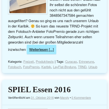
ihr selbst die schönsten Fotos
noch nicht aus den gefühlt
3848567347584 gemachten
ausgefiltert? Genau so ging es uns nach unserem Urlaub
in der Karibik.
So kam das neueste TRND-Projekt mit
dem Fotobuch-Anbieter FotoPremio gerade zum richtigen
Zeitpunkt. Auch wenn unsere Teilnahmen eher selten
geworden sind (bei der großen Mitgliederanzahl
inzwischen
Weiterlesen [...]
Kategorie:
Freizeit
,
Produkttests
| Tags:
Curacao
,
Erinnerung
,
Fotobuch
,
FotoPremio
,
Karibik
,
LayFlat-Bindung
,
TRND
,
Urlaub
SPIEL Essen 2016
Veröffentlicht am
31. Oktober 2016
von
Mandy
•
0 Kommentare