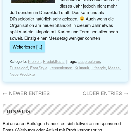
dieses Jahr jedoch nicht mehr
dort sondern in Düsseldorf statt. Das kam uns als
Düsseldorfer natürlich sehr gelegen.
Auch wenn die
Organisation am neuen Standort in diesem Jahr etwas
spät startete, klappte mit Karten und Terminen alles noch
soweit. Einzig einen Messetag weniger konnten
Weiterlesen [...]
Kategorie:
Freizeit
,
Produkttests
| Tags:
ausprobieren
,
Düsseldorf
,
Eat&Style
,
kennenlernen
,
Kulinarik
,
Lifestyle
,
Messe
,
Neue Produkte
← NEWER ENTRIES
OLDER ENTRIES →
HINWEIS
Bei unseren Beiträgen handelt es sich teilweise um sponsored
Posts (Werbung) oder Artikel mit Produktsponsoring.