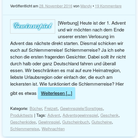
Veröffentlicht am
28. November 2016
von
Mandy
•
19 Kommentare
[Werbung] Heute ist der 1. Advent
und wir möchten nach dem Ende
unserer ersten Verlosung im
Advent das nächste direkt starten. Diesmal schicken wir
euch auf Schlemmerreise! Schlemmerreise? Ja ich sehe
schon die ersten fragenden Gesichter. Dabei sollt ihr nicht
durch halb oder ganz Deutschland fahren und überall
essen. Wir beschränken es mal auf eure Heimatregion,
liebste Urlaubsregion oder einfach der, die euch am
leckersten ist. Wie funktioniert die Schlemmerreise? Hier
gibt es etwas
Weiterlesen [...]
Kategorie:
Bücher
,
Freizeit
,
Gewinnspiele/Sonstiges
,
Produkttests
| Tags:
Advent
,
Adventsgewinnspiel
,
Geschenk
,
Geschenkidee
,
Gewinnspiel
,
Gutscheinbuch
,
Gutscheine
,
Schlemmerreise
,
Weihnachten