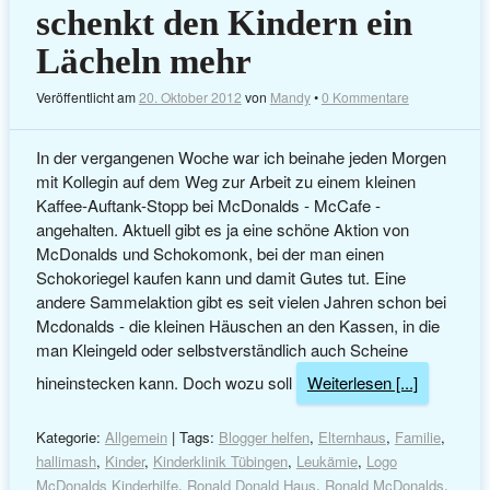
schenkt den Kindern ein
Lächeln mehr
Veröffentlicht am
20. Oktober 2012
von
Mandy
•
0 Kommentare
In der vergangenen Woche war ich beinahe jeden Morgen
mit Kollegin auf dem Weg zur Arbeit zu einem kleinen
Kaffee-Auftank-Stopp bei McDonalds - McCafe -
angehalten. Aktuell gibt es ja eine schöne Aktion von
McDonalds und Schokomonk, bei der man einen
Schokoriegel kaufen kann und damit Gutes tut. Eine
andere Sammelaktion gibt es seit vielen Jahren schon bei
Mcdonalds - die kleinen Häuschen an den Kassen, in die
man Kleingeld oder selbstverständlich auch Scheine
hineinstecken kann. Doch wozu soll
Weiterlesen [...]
Kategorie:
Allgemein
| Tags:
Blogger helfen
,
Elternhaus
,
Familie
,
hallimash
,
Kinder
,
Kinderklinik Tübingen
,
Leukämie
,
Logo
McDonalds Kinderhilfe
,
Ronald Donald Haus
,
Ronald McDonalds
,