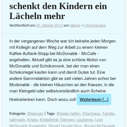
schenkt den Kindern ein
Lächeln mehr
Veröffentlicht am
20. Oktober 2012
von
Mandy
•
0 Kommentare
In der vergangenen Woche war ich beinahe jeden Morgen
mit Kollegin auf dem Weg zur Arbeit zu einem kleinen
Kaffee-Auftank-Stopp bei McDonalds - McCafe -
angehalten. Aktuell gibt es ja eine schöne Aktion von
McDonalds und Schokomonk, bei der man einen
Schokoriegel kaufen kann und damit Gutes tut. Eine
andere Sammelaktion gibt es seit vielen Jahren schon bei
Mcdonalds - die kleinen Häuschen an den Kassen, in die
man Kleingeld oder selbstverständlich auch Scheine
hineinstecken kann. Doch wozu soll
Weiterlesen [...]
Kategorie:
Allgemein
| Tags:
Blogger helfen
,
Elternhaus
,
Familie
,
hallimash
,
Kinder
,
Kinderklinik Tübingen
,
Leukämie
,
Logo
McDonalds Kinderhilfe
,
Ronald Donald Haus
,
Ronald McDonalds
,