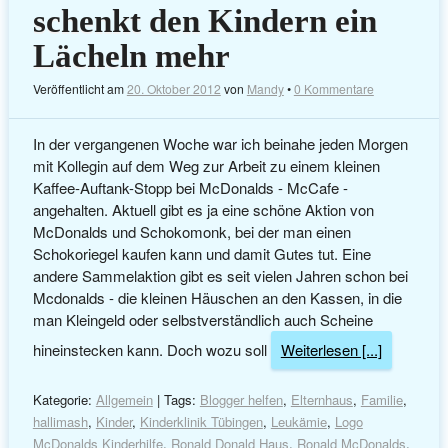
schenkt den Kindern ein
Lächeln mehr
Veröffentlicht am
20. Oktober 2012
von
Mandy
•
0 Kommentare
In der vergangenen Woche war ich beinahe jeden Morgen
mit Kollegin auf dem Weg zur Arbeit zu einem kleinen
Kaffee-Auftank-Stopp bei McDonalds - McCafe -
angehalten. Aktuell gibt es ja eine schöne Aktion von
McDonalds und Schokomonk, bei der man einen
Schokoriegel kaufen kann und damit Gutes tut. Eine
andere Sammelaktion gibt es seit vielen Jahren schon bei
Mcdonalds - die kleinen Häuschen an den Kassen, in die
man Kleingeld oder selbstverständlich auch Scheine
hineinstecken kann. Doch wozu soll
Weiterlesen [...]
Kategorie:
Allgemein
| Tags:
Blogger helfen
,
Elternhaus
,
Familie
,
hallimash
,
Kinder
,
Kinderklinik Tübingen
,
Leukämie
,
Logo
McDonalds Kinderhilfe
,
Ronald Donald Haus
,
Ronald McDonalds
,