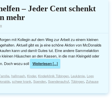
helfen – Jeder Cent schenkt
ln mehr
re
orgen mit Kollegin auf dem Weg zur Arbeit zu einem kleinen
ehalten. Aktuell gibt es ja eine schöne Aktion von McDonalds
kaufen kann und damit Gutes tut. Eine andere Sammelaktion
ie kleinen Häuschen an den Kassen, in die man Kleingeld oder
nn. Doch wozu soll
Weiterlesen [...]
Familie
,
hallimash
,
Kinder
,
Kinderklinik Tübingen
,
Leukämie
,
Logo
onalds
,
schwer krank
,
Spenden
,
Spendenaufruf
,
Tübingen
,
Zuhause