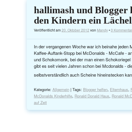
hallimash und Blogger 
den Kindern ein Läche
Veröffentlicht am
20. Oktober 2012
von
Mandy
•
0 Kommenta
In der vergangenen Woche war ich beinahe jeden M
Kaffee-Auftank-Stopp bei McDonalds - McCafe - ang
und Schokomonk, bei der man einen Schokoriegel 
gibt es seit vielen Jahren schon bei Mcdonalds - d
selbstverständlich auch Scheine hineinstecken ka
Kategorie:
Allgemein
| Tags:
Blogger helfen
,
Elternhaus
,
McDonalds Kinderhilfe
,
Ronald Donald Haus
,
Ronald McD
auf Zeit