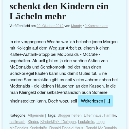
schenkt den Kindern ein
Lächeln mehr
Veröffentlicht am
20. Oktober 2012
von
Mandy
•
0 Kommentare
In der vergangenen Woche war ich beinahe jeden Morgen
mit Kollegin auf dem Weg zur Arbeit zu einem kleinen
Kaffee-Auftank-Stopp bei McDonalds - McCafe -
angehalten. Aktuell gibt es ja eine schöne Aktion von
McDonalds und Schokomonk, bei der man einen
Schokoriegel kaufen kann und damit Gutes tut. Eine
andere Sammelaktion gibt es seit vielen Jahren schon bei
Mcdonalds - die kleinen Häuschen an den Kassen, in die
man Kleingeld oder selbstverständlich auch Scheine
hineinstecken kann. Doch wozu soll
Weiterlesen [...]
Kategorie:
Allgemein
| Tags:
Blogger helfen
,
Elternhaus
,
Familie
,
hallimash
,
Kinder
,
Kinderklinik Tübingen
,
Leukämie
,
Logo
McDonalds Kinderhilfe
,
Ronald Donald Haus
,
Ronald McDonalds
,